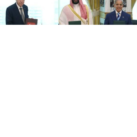
Yayınlanma:
07 Ağustos 2026 Cuma 14:46
Türkiye, Suudi Arabistan ve Pakistan arasında ortak
savunma anlaşması imzalandı. Anlaşmaya göre üç
ülkeden birine yönelik silahlı saldırı, üç ülkenin
tamamına yapılmış sayılacak.
Cumhurbaşkanı Recep Tayyip Erdoğan, günübirlik
çalışma ziyareti kapsamında Suudi Arabistan'ın Mekke