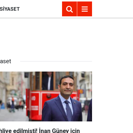
SIYASET
yaset
hliye edilmişti! İnan Güney için