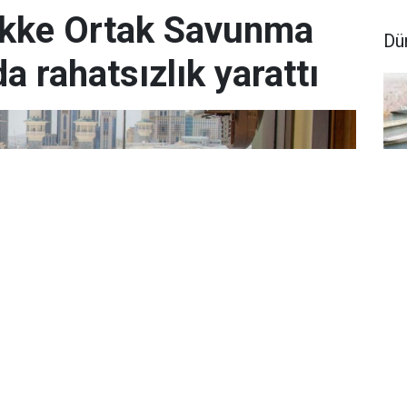
ekke Ortak Savunma
Dü
a rahatsızlık yarattı
Hü
kal
aça