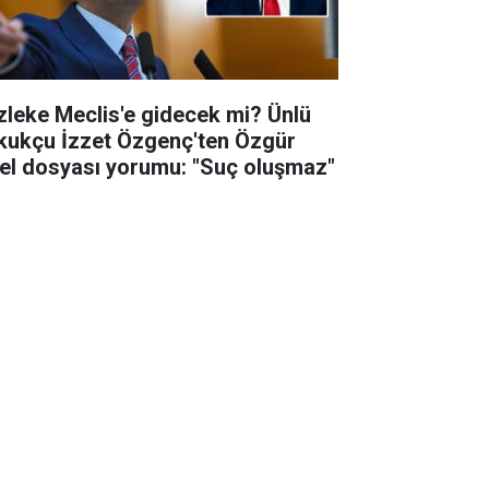
zleke Meclis'e gidecek mi? Ünlü
kukçu İzzet Özgenç'ten Özgür
el dosyası yorumu: "Suç oluşmaz"