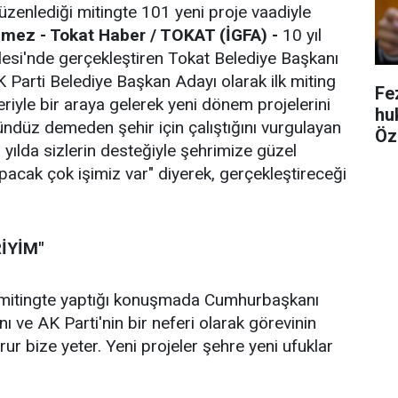
enlediği mitingte 101 yeni proje vaadiyle
mez - Tokat Haber / TOKAT (İGFA) -
10 yıl
esi'nde gerçekleştiren Tokat Belediye Başkanı
 Parti Belediye Başkan Adayı olarak ilk miting
Fe
iyle bir araya gelerek yeni dönem projelerini
hu
ndüz demeden şehir için çalıştığını vurgulayan
Öz
n yılda sizlerin desteğiyle şehrimize güzel
acak çok işimiz var" diyerek, gerçekleştireceği
İYİM"
 mitingte yaptığı konuşmada Cumhurbaşkanı
ı ve AK Parti'nin bir neferi olarak görevinin
rur bize yeter. Yeni projeler şehre yeni ufuklar