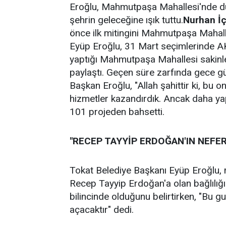
Eroğlu, Mahmutpaşa Mahallesi'nde düz
şehrin geleceğine ışık tuttu.
Nurhan İç
önce ilk mitingini Mahmutpaşa Mahall
Eyüp Eroğlu, 31 Mart seçimlerinde AK
yaptığı Mahmutpaşa Mahallesi sakinler
paylaştı. Geçen süre zarfında gece gü
Başkan Eroğlu, "Allah şahittir ki, bu o
hizmetler kazandırdık. Ancak daha yap
101 projeden bahsetti.
"RECEP TAYYİP ERDOĞAN'IN NEFER
Tokat Belediye Başkanı Eyüp Eroğlu,
Recep Tayyip Erdoğan'a olan bağlılığın
bilincinde olduğunu belirtirken, "Bu gu
açacaktır" dedi.