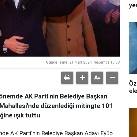
ye
Güncelleme:
21 Mart 2024 Perşembe 13:58
Öz
ele
dönemde AK Parti'nin Belediye Başkan
ahallesi'nde düzenlediği mitingte 101
ğine ışık tuttu
mde AK Parti'nin Belediye Başkan Adayı Eyüp