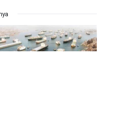
nya
rmüz'de yeni tehlike: Mahsur
an gemiler biyolojik istilaya yol
bilir