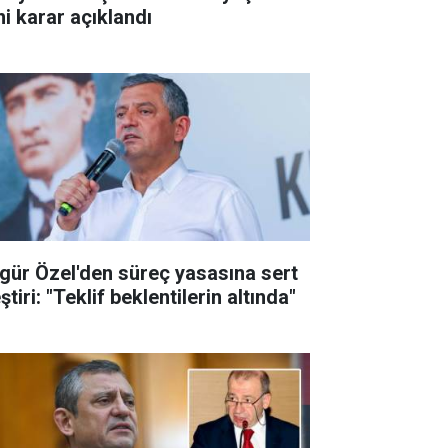
ni karar açıklandı
gür Özel'den süreç yasasına sert
ştiri: "Teklif beklentilerin altında"