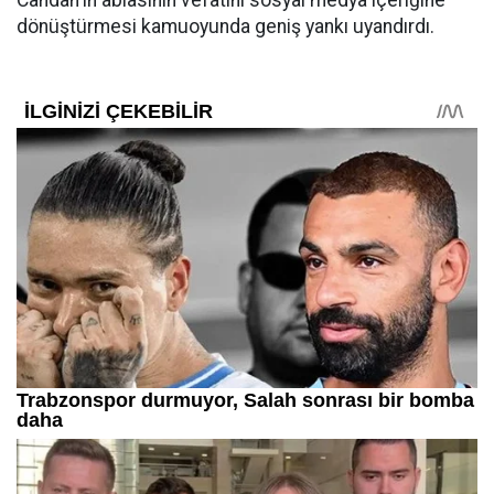
Candan'ın ablasının vefatını sosyal medya içeriğine
dönüştürmesi kamuoyunda geniş yankı uyandırdı.