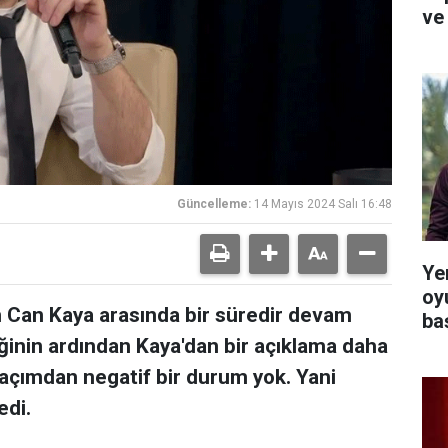
ve 
Güncelleme:
14 Mayıs 2024 Salı 16:48
Yer
oy
 Can Kaya arasında bir süredir devam
ba
inin ardından Kaya'dan bir açıklama daha
m açımdan negatif bir durum yok. Yani
edi.