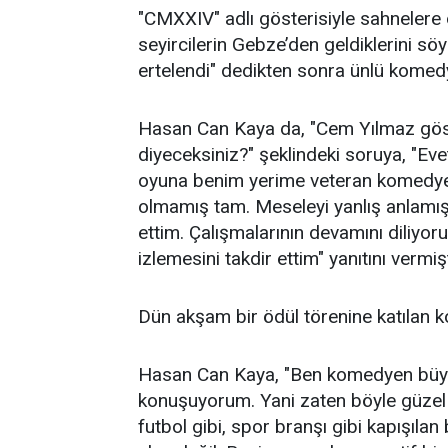
"CMXXIV" adlı gösterisiyle sahnelere
seyircilerin Gebze’den geldiklerini sö
ertelendi" dedikten sonra ünlü komedye
Hasan Can Kaya da, "Cem Yılmaz gös
diyeceksiniz?" şeklindeki soruya, "Evet,
oyuna benim yerime veteran komedyen
olmamış tam. Meseleyi yanlış anlamış
ettim. Çalışmalarının devamını diliyoru
izlemesini takdir ettim" yanıtını vermişt
Dün akşam bir ödül törenine katılan ko
Hasan Can Kaya, "Ben komedyen büyükle
konuşuyorum. Yani zaten böyle güzel b
futbol gibi, spor branşı gibi kapışılan