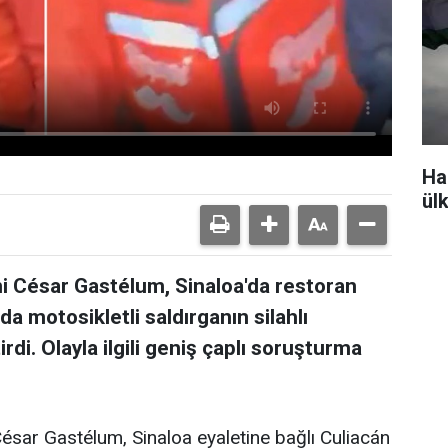
Ha
ül
 César Gastélum, Sinaloa'da restoran
da motosikletli saldırganın silahlı
rdi. Olayla ilgili geniş çaplı soruşturma
sar Gastélum, Sinaloa eyaletine bağlı Culiacán