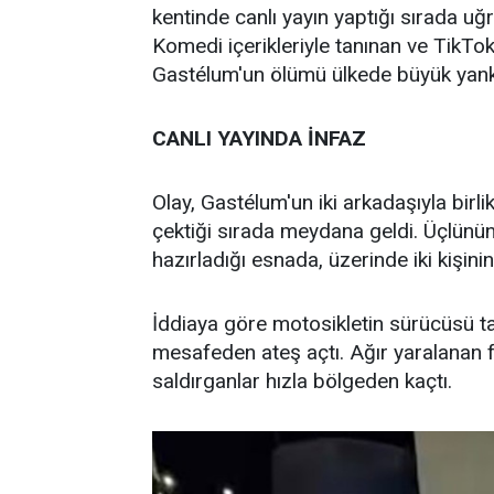
kentinde canlı yayın yaptığı sırada uğra
Komedi içerikleriyle tanınan ve TikTok
Gastélum'un ölümü ülkede büyük yankı
CANLI YAYINDA İNFAZ
Olay, Gastélum'un iki arkadaşıyla birl
çektiği sırada meydana geldi. Üçlünün 
hazırladığı esnada, üzerinde iki kişin
İddiaya göre motosikletin sürücüsü t
mesafeden ateş açtı. Ağır yaralanan f
saldırganlar hızla bölgeden kaçtı.