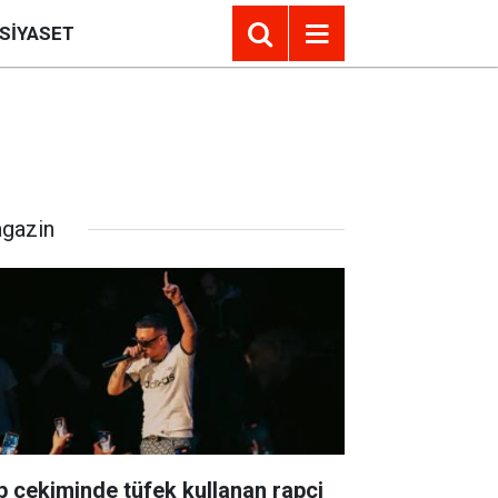
SIYASET
gazin
ip çekiminde tüfek kullanan rapçi