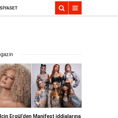
SIYASET
gazin
lçin Ergül'den Manifest iddialarına