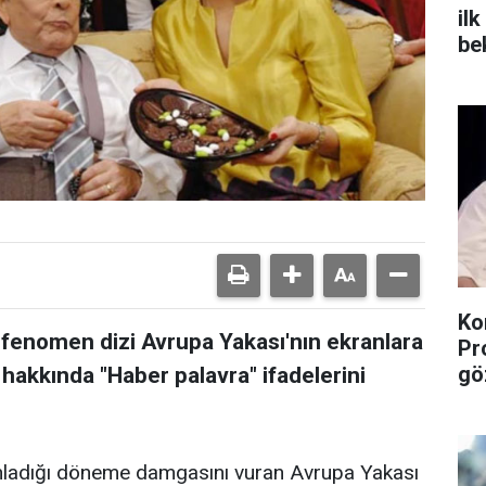
il
be
Ko
 fenomen dizi Avrupa Yakası'nın ekranlara
Pr
gö
hakkında "Haber palavra" ifadelerini
ınladığı döneme damgasını vuran Avrupa Yakası