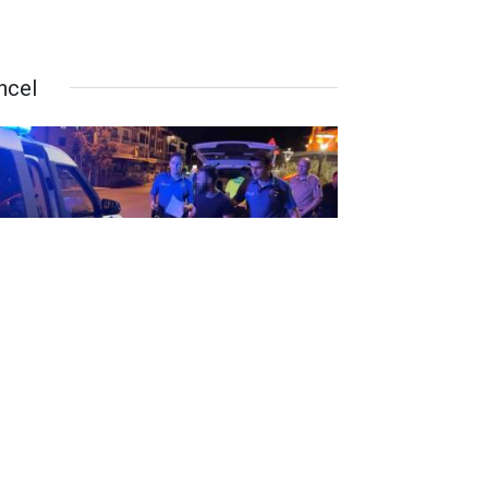
ncel
rbetten geldi hayatının hatasını
ptı