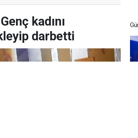
 Genç kadını
Gü
leyip darbetti
Gu
ya