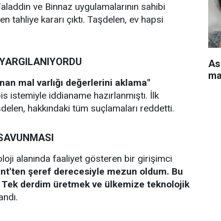
 Faladdin ve Binnaz uygulamalarının sahibi
tahliye kararı çıktı. Taşdelen, ev hapsi
.
E YARGILANIYORDU
As
ma
nan mal varlığı değerlerini aklama"
is istemiyle iddianame hazırlanmıştı. İlk
elen, hakkındaki tüm suçlamaları reddetti.
” SAVUNMASI
i alanında faaliyet gösteren bir girişimci
ent'ten şeref derecesiyle mezun oldum. Bu
. Tek derdim üretmek ve ülkemize teknolojik
andı.