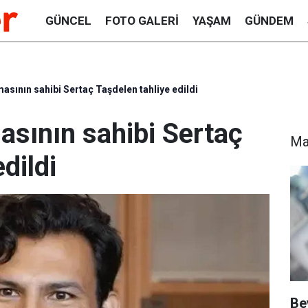
GÜNCEL
FOTO GALERI
YAŞAM
GÜNDEM
asının sahibi Sertaç Taşdelen tahliye edildi
asının sahibi Sertaç
Ma
dildi
Be