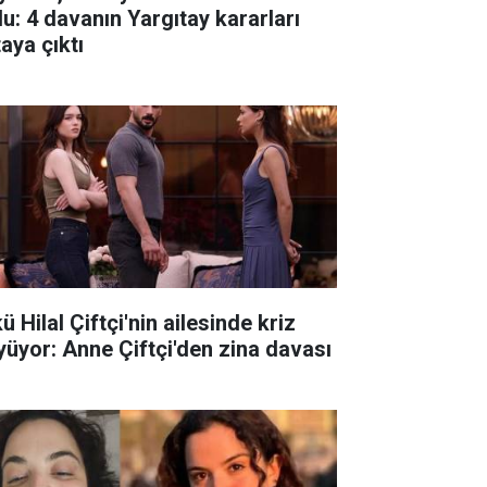
du: 4 davanın Yargıtay kararları
aya çıktı
ü Hilal Çiftçi'nin ailesinde kriz
yüyor: Anne Çiftçi'den zina davası