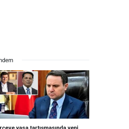
ndem
rçeve yasa tartışmasında yeni