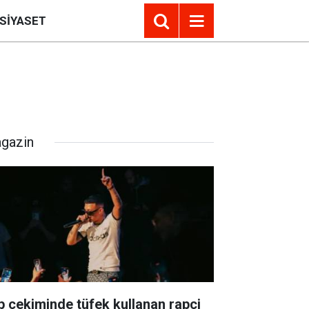
SIYASET
gazin
ip çekiminde tüfek kullanan rapçi