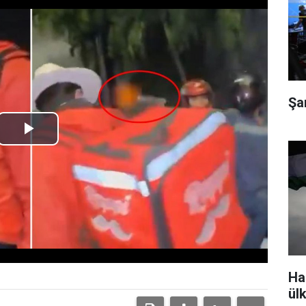
Şa
Play
Video
Ha
ül