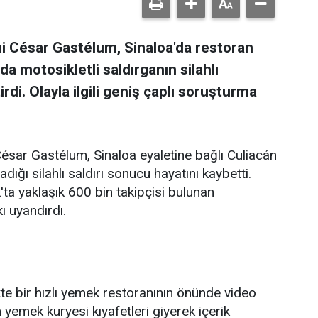
 César Gastélum, Sinaloa'da restoran
da motosikletli saldırganın silahlı
rdi. Olayla ilgili geniş çaplı soruşturma
sar Gastélum, Sinaloa eyaletine bağlı Culiacán
dığı silahlı saldırı sonucu hayatını kaybetti.
'ta yaklaşık 600 bin takipçisi bulunan
 uyandırdı.
ikte bir hızlı yemek restoranının önünde video
yemek kuryesi kıyafetleri giyerek içerik