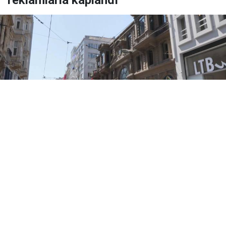
reklamlarla kaplandı
Yayınlanma:
08 Ağustos 2026 Cumartesi 14:44
İstanbul’un simge yapılarından Çiçek Pasajı’nın
girişindeki renkli tabela, afiş ve ürün görselleri
tepki çekti.