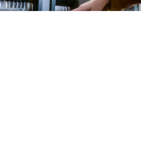
Yayınlanma:
08 Ağustos 2026 Cumartesi 20:35
ATM dolandırıcılığına karşı uzmanlar, özellikle gece
saatlerinde tenha ve karanlık noktalardaki cihazlara
karşı vatandaşları uyardı. Kart yuvasındaki olağan
dışı değişiklikler ve sahte yönlendirme notlarının
dolandırıcılık işareti olabileceği belirtildi.
ATM’lerde kullanılan kart kopyalama düzenekleri,
vatandaşların hesap güvenliğini tehdit etmeye devam
ediyor. Uzmanlar, dolandırıcıların kısa sürede cihazlara
yerleştirebildiği düzeneklere karşı özellikle gece