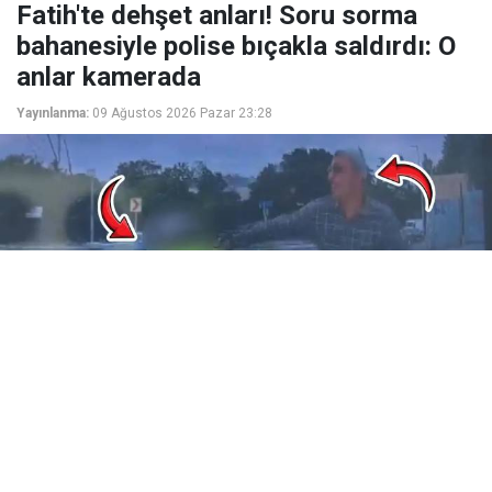
Fatih'te dehşet anları! Soru sorma
bahanesiyle polise bıçakla saldırdı: O
anlar kamerada
Yayınlanma:
09 Ağustos 2026 Pazar 23:28
Fatih'te yabancı uyruklu bir şahıs, soru sorma