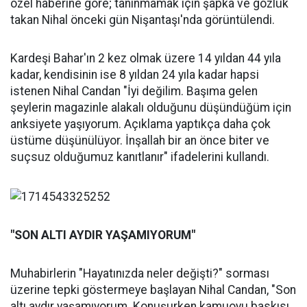
özel haberine göre; tanınmamak için şapka ve gözlük
takan Nihal önceki gün Nişantaşı'nda görüntülendi.
Kardeşi Bahar'ın 2 kez olmak üzere 14 yıldan 44 yıla
kadar, kendisinin ise 8 yıldan 24 yıla kadar hapsi
istenen Nihal Candan "İyi değilim. Başıma gelen
şeylerin magazinle alakalı olduğunu düşündüğüm için
anksiyete yaşıyorum. Açıklama yaptıkça daha çok
üstüme düşünülüyor. İnşallah bir an önce biter ve
suçsuz olduğumuz kanıtlanır" ifadelerini kullandı.
"SON ALTI AYDIR YAŞAMIYORUM"
Muhabirlerin "Hayatınızda neler değişti?" sorması
üzerine tepki göstermeye başlayan Nihal Candan, "Son
altı aydır yaşamıyorum. Konuşurken kamuoyu baskısı