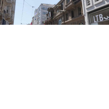
Yayınlanma:
08 Ağustos 2026 Cumartesi 14:44
İstanbul’un simge yapılarından Çiçek Pasajı’nın
girişindeki renkli tabela, afiş ve ürün görselleri
tepki çekti.
İstanbul’un simge yapılarından Çiçek Pasajı, bu kez
tarihi dokusu ve mimarisiyle değil, girişindeki reklam