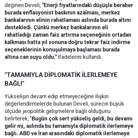
değinen Develi,
"Enerji fiyatlarındaki düşüşle beraber
burada enflasyonist baskının azalması, merkez
bankalarının elinin rahatlaması aslında burada altını
destekledi. Çünkü merkez bankalarının eli
rahatladığı zaman faiz artırma seçeneğinin ortadan
kalkması hatta yıl sonuna doğru tekrar faiz indirme
seçeneklerinin konuşulmaya başlaması burada
altına can suyu oldu."
ifadelerini kullandı.
"TAMAMIYLA DİPLOMATİK İLERLEMEYE
BAĞLI"
Yükselişin devam edip etmeyeceğine ilişkin
değerlendirmelerde bulunan Develi, sürecin büyük
ölçüde jeopolitik gelişmelere bağlı olduğunu
belirterek, "
Bugün çok sert yükseliş geldi, bu devamı
gelir mi, aslında bu tamamıyla diplomatik ilerlemeye
bağlı. ABD ve İran arasındaki diplomatik ilerlemeye