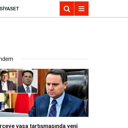
SIYASET
ndem
rçeve yasa tartışmasında yeni