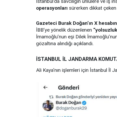
İstanbul’da savcılığın ünlülere ve iş i
operasyonları
sürerken dikkat çeken 
Gazeteci Burak Doğan’ın X hesabınd
İBB’ye yönelik düzenlenen
“yolsuzlu
İmamoğlu’nun eşi Dilek İmamoğlu’nun 
gözaltına alındığı açıklandı.
İSTANBUL İL JANDARMA KOMUTA
Ali Kaya'nın işlemleri için İstanbul İl 