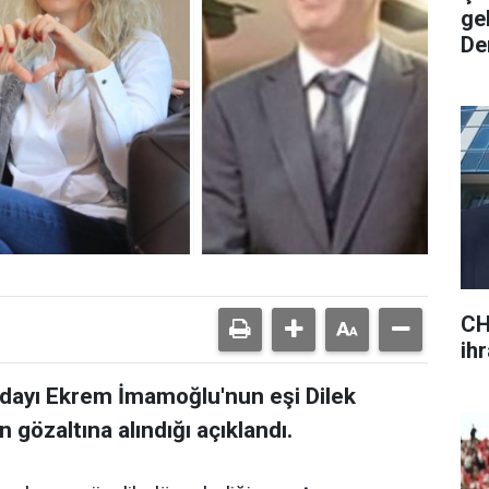
ge
De
CH
ihr
dayı Ekrem İmamoğlu'nun eşi Dilek
 gözaltına alındığı açıklandı.