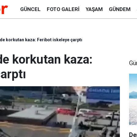
GÜNCEL
FOTO GALERI
YAŞAM
GÜNDEM
nde korkutan kaza: Feribot iskeleye çarptı
nde korkutan kaza:
Gü
arptı
De