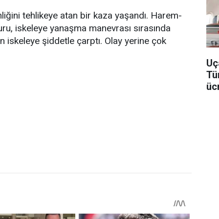
iğini tehlikeye atan bir kaza yaşandı. Harem-
puru, iskeleye yanaşma manevrası sırasında
n iskeleye şiddetle çarptı. Olay yerine çok
Uç
Tü
üc