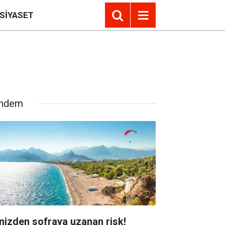
SIYASET
ndem
nizden sofraya uzanan risk!