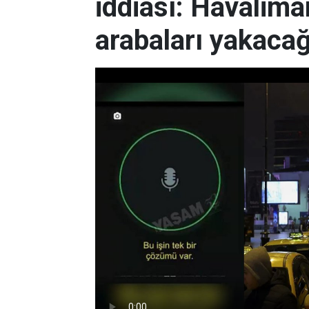
iddiası: Havalima
arabaları yakacağ