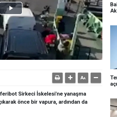
Ba
Ak
Play
Video
Ter
aç
 feribot Sirkeci İskelesi'ne yanaşma
ıkarak önce bir vapura, ardından da