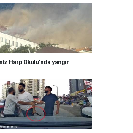
niz Harp Okulu’nda yangın