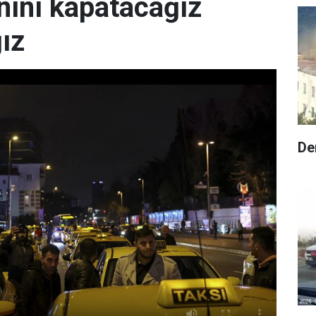
nını kapatacağız
ız
De