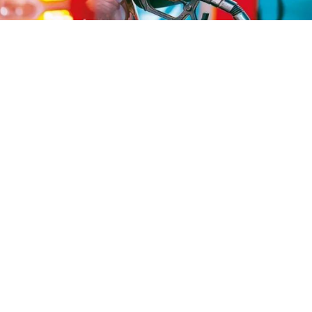
Yayınlanma:
08 Ağustos 2026 Cumartesi 19:55
Benzine dün gece gelen 1,06 TL’lik zammın
ardından yeni bir artış daha bekleniyor. Sektör
kaynaklarına göre pazartesi gece yarısından
itibaren benzinin litre fiyatına 1,56 TL zam
yansıyabilir.
Akaryakıt fiyatlarında zam dalgası sürüyor. Benzinin
litre fiyatına dün gece yapılan 1,06 TL’lik artışın
ardından, pazartesi gecesi için yeni bir zam beklentisi
oluştu.