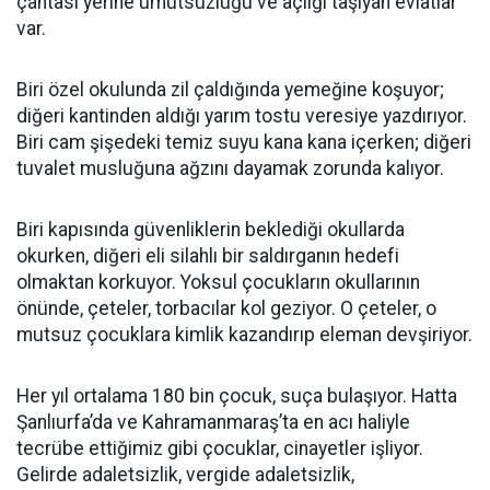
çantası yerine umutsuzluğu ve açlığı taşıyan evlatlar
var.
Biri özel okulunda zil çaldığında yemeğine koşuyor;
diğeri kantinden aldığı yarım tostu veresiye yazdırıyor.
Biri cam şişedeki temiz suyu kana kana içerken; diğeri
tuvalet musluğuna ağzını dayamak zorunda kalıyor.
Biri kapısında güvenliklerin beklediği okullarda
okurken, diğeri eli silahlı bir saldırganın hedefi
olmaktan korkuyor. Yoksul çocukların okullarının
önünde, çeteler, torbacılar kol geziyor. O çeteler, o
mutsuz çocuklara kimlik kazandırıp eleman devşiriyor.
Her yıl ortalama 180 bin çocuk, suça bulaşıyor. Hatta
Şanlıurfa’da ve Kahramanmaraş’ta en acı haliyle
tecrübe ettiğimiz gibi çocuklar, cinayetler işliyor.
Gelirde adaletsizlik, vergide adaletsizlik,