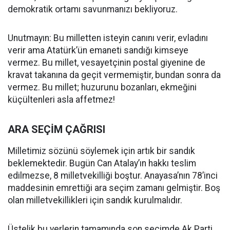
demokratik ortamı savunmanızı bekliyoruz.
Unutmayın: Bu milletten isteyin canını verir, evladını
verir ama Atatürk’ün emaneti sandığı kimseye
vermez. Bu millet, vesayetçinin postal giyenine de
kravat takanına da geçit vermemiştir, bundan sonra da
vermez. Bu millet; huzurunu bozanları, ekmeğini
küçültenleri asla affetmez!
ARA SEÇİM ÇAĞRISI
Milletimiz sözünü söylemek için artık bir sandık
beklemektedir. Bugün Can Atalay’ın hakkı teslim
edilmezse, 8 milletvekilliği boştur. Anayasa’nın 78’inci
maddesinin emrettiği ara seçim zamanı gelmiştir. Boş
olan milletvekillikleri için sandık kurulmalıdır.
Üstelik bu yerlerin tamamında son seçimde Ak Parti