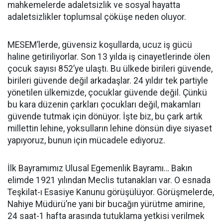
mahkemelerde adaletsizlik ve sosyal hayatta
adaletsizlikler toplumsal çöküşe neden oluyor.
MESEM’lerde, güvensiz koşullarda, ucuz iş gücü
haline getiriliyorlar. Son 13 yılda iş cinayetlerinde ölen
çocuk sayısı 852’ye ulaştı. Bu ülkede birileri güvende,
birileri güvende değil arkadaşlar. 24 yıldır tek partiyle
yönetilen ülkemizde, çocuklar güvende değil. Çünkü
bu kara düzenin çarkları çocukları değil, makamları
güvende tutmak için dönüyor. İşte biz, bu çark artık
millettin lehine, yoksulların lehine dönsün diye siyaset
yapıyoruz, bunun için mücadele ediyoruz.
İlk Bayramımız Ulusal Egemenlik Bayramı… Bakın
elimde 1921 yılından Meclis tutanakları var. O esnada
Teşkilat-ı Esasiye Kanunu görüşülüyor. Görüşmelerde,
Nahiye Müdürü’ne yani bir bucağın yürütme amirine,
24 saat-1 hafta arasında tutuklama yetkisi verilmek