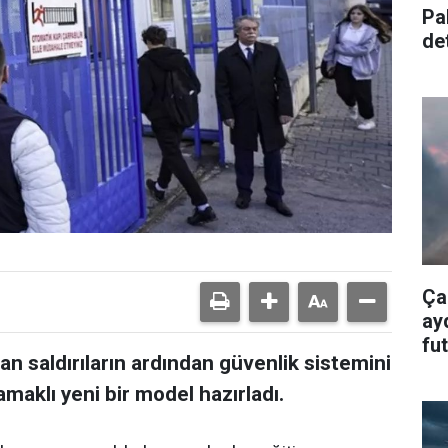
Pa
de
alt
Ça
ay
fu
nan saldırıların ardından güvenlik sistemini
ol
maklı yeni bir model hazırladı.