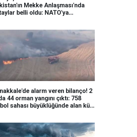
kistan'ın Mekke Anlaşması'nda
taylar belli oldu: NATO'ya
ernatif değil
nakkale'de alarm veren bilanço! 2
da 44 orman yangını çıktı: 758
tbol sahası büyüklüğünde alan kül
du