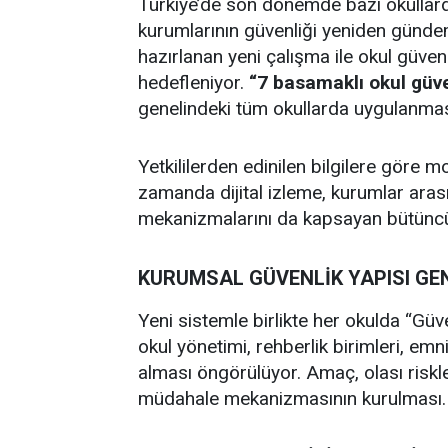
Türkiye’de son dönemde bazı okullard
kurumlarının güvenliği yeniden gündem
hazırlanan yeni çalışma ile okul güve
hedefleniyor.
“7 basamaklı okul güv
genelindeki tüm okullarda uygulanması
Yetkililerden edinilen bilgilere göre mo
zamanda dijital izleme, kurumlar aras
mekanizmalarını da kapsayan bütüncül 
KURUMSAL GÜVENLİK YAPISI GE
Yeni sistemle birlikte her okulda “Gü
okul yönetimi, rehberlik birimleri, emn
alması öngörülüyor. Amaç, olası riskle
müdahale mekanizmasının kurulması.