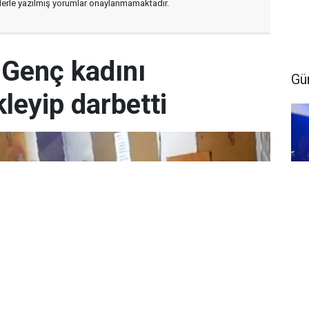
flerle yazılmış yorumlar onaylanmamaktadır.
 Genç kadını
Gü
leyip darbetti
Gu
ya