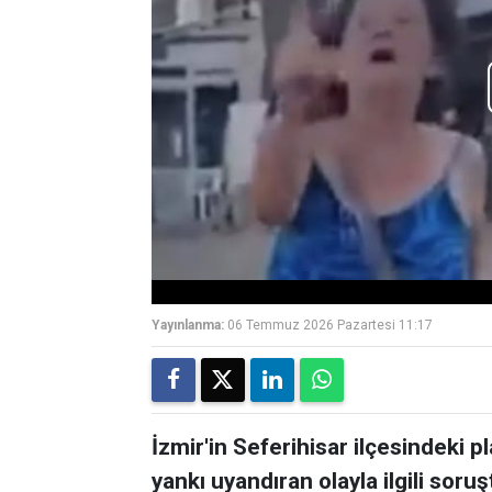
Yayınlanma:
06 Temmuz 2026 Pazartesi 11:17
İzmir'in Seferihisar ilçesindeki
yankı uyandıran olayla ilgili soru