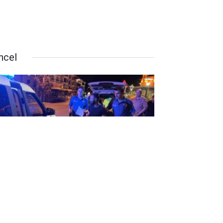
ncel
rbetten geldi hayatının hatasını
ptı