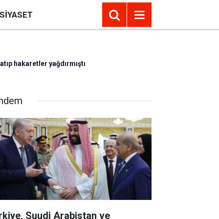
SIYASET
latıp hakaretler yağdırmıştı
ndem
rkiye, Suudi Arabistan ve