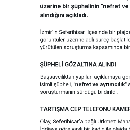
üzerine bir şüphelinin "nefret ve
alındığını açıkladı.
İzmir'in Seferihisar ilçesinde bir pl
görüntüler üzerine adli süreç başlatıldı
yürütülen soruşturma kapsamında bir ş
ŞÜPHELİ GÖZALTINA ALINDI
Başsavcılıktan yapılan açıklamaya göre
isimli şüpheli,
"nefret ve ayrımcılık"
s
soruşturmanın sürdüğü bildirildi.
TARTIŞMA CEP TELEFONU KAMER
Olay, Seferihisar'a bağlı Ürkmez Maha
İddiaya göre yaşlı bir kadın ile plajd