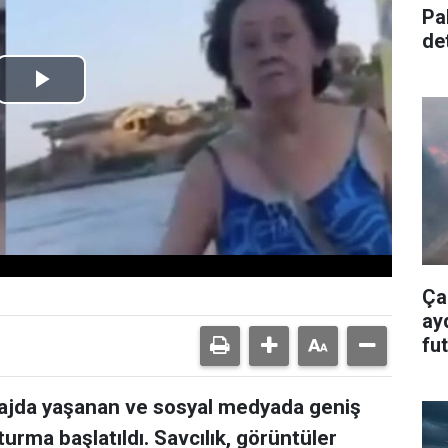
Pa
de
alt
Play
Video
Ça
ay
fu
ol
 plajda yaşanan ve sosyal medyada geniş
şturma başlatıldı. Savcılık, görüntüler