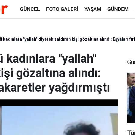
GÜNCEL
FOTO GALERI
YAŞAM
GÜNDEM
 kadınlara "yallah" diyerek saldıran kişi gözaltına alındı: Eşyaları fır
 kadınlara "yallah"
Gü
işi gözaltına alındı:
hakaretler yağdırmıştı
Tü