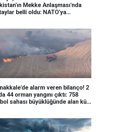
kistan'ın Mekke Anlaşması'nda
taylar belli oldu: NATO'ya
ernatif değil
nakkale'de alarm veren bilanço! 2
da 44 orman yangını çıktı: 758
tbol sahası büyüklüğünde alan kül
du