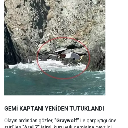
GEMİ KAPTANI YENİDEN TUTUKLANDI
Olayın ardından gözler,
“Graywolf”
ile çarpıştığı öne
sürülen
“Arel 7”
isimli kuru yük gemisine çevrildi.