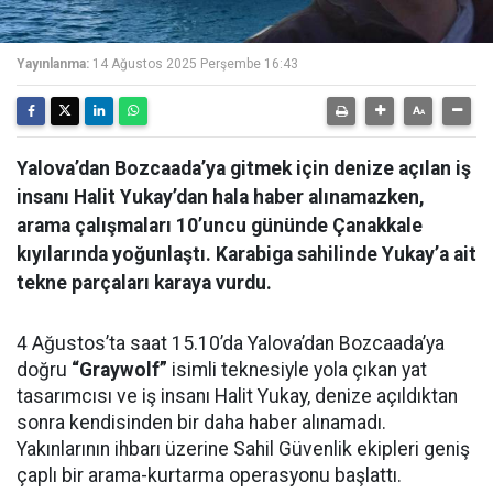
Yayınlanma:
14 Ağustos 2025 Perşembe 16:43
Yalova’dan Bozcaada’ya gitmek için denize açılan iş
insanı Halit Yukay’dan hala haber alınamazken,
arama çalışmaları 10’uncu gününde Çanakkale
kıyılarında yoğunlaştı. Karabiga sahilinde Yukay’a ait
tekne parçaları karaya vurdu.
4 Ağustos’ta saat 15.10’da Yalova’dan Bozcaada’ya
doğru
“Graywolf”
isimli teknesiyle yola çıkan yat
tasarımcısı ve iş insanı Halit Yukay, denize açıldıktan
sonra kendisinden bir daha haber alınamadı.
Yakınlarının ihbarı üzerine Sahil Güvenlik ekipleri geniş
çaplı bir arama-kurtarma operasyonu başlattı.