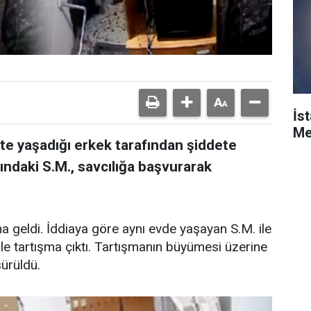
İs
Me
kte yaşadığı erkek tarafından şiddete
ındaki S.M., savcılığa başvurarak
 geldi. İddiaya göre aynı evde yaşayan S.M. ile
e tartışma çıktı. Tartışmanın büyümesi üzerine
sürüldü.