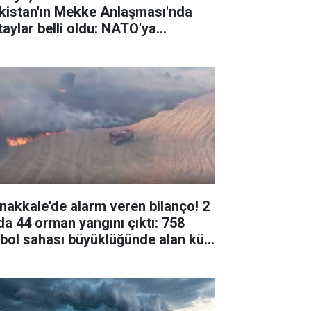
kistan'ın Mekke Anlaşması'nda
taylar belli oldu: NATO'ya
ernatif değil
nakkale'de alarm veren bilanço! 2
da 44 orman yangını çıktı: 758
tbol sahası büyüklüğünde alan kül
du