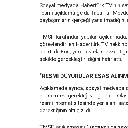
Sosyal medyada Habertürk TV’nin satıld
resmi açıklama geldi. Tasarruf Mevd
paylaşımların gerçeği yansıtmadığını
TMSF tarafından yapılan açıklamada,
görevlendirilen Habertürk TV hakkında
belirtildi. Fon, yürürlükteki mevzuat g
şekilde gerçekleştirildiğini hatırlattı.
“RESMİ DUYURULAR ESAS ALINMA
Açıklamada ayrıca, sosyal medyada do
edilmemesi gerektiği vurgulandı. Olası
resmi internet sitesinde yer alan “sat
gerektiğinin altı çizildi.
TMSF, açıklamasını “Kamuoyuna saygıy