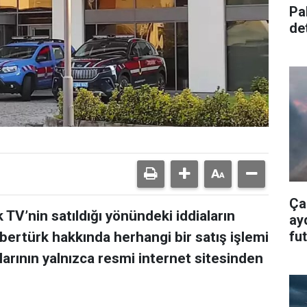
Pa
de
alt
Ça
V’nin satıldığı yönündeki iddiaların
ay
fu
abertürk hakkında herhangi bir satış işlemi
ol
larının yalnızca resmi internet sitesinden