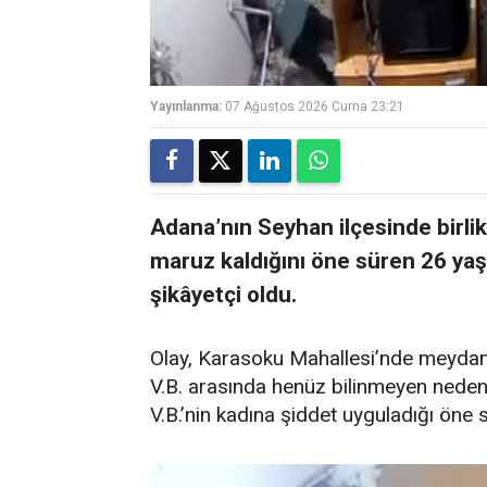
Yayınlanma:
07 Ağustos 2026 Cuma 23:21
Adana’nın Seyhan ilçesinde birli
maruz kaldığını öne süren 26 yaş
şikâyetçi oldu.
Olay, Karasoku Mahallesi’nde meydana
V.B. arasında henüz bilinmeyen nedenl
V.B.’nin kadına şiddet uyguladığı öne 