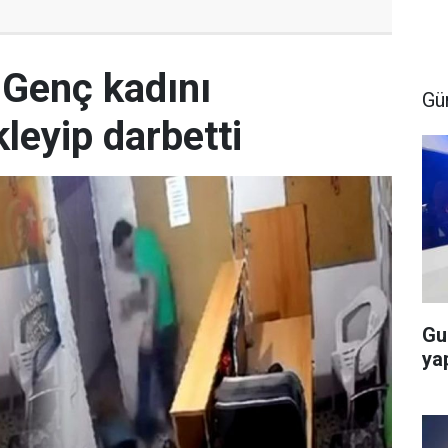
 Genç kadını
Gü
leyip darbetti
Gu
ya