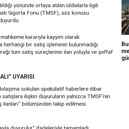
ığı yönünde ortaya atılan iddialarla ilgili
uatı Sigorta Fonu (TMSF), söz konusu
 duyurdu.
 mahkeme kararıyla kayyım olarak
Bu
 herhangi bir satış işleminin bulunmadığı
me
ereği tüm satış süreçlerinin ilan yoluyla ve şeffaf
gü
LI” UYARISI
laşıma sokulan spekülatif haberlere itibar
 satışlara ilişkin duyuruların yalnızca TMSF’nin
ış ilanları” bölümünden takip edilmesi
la duyurulur” ifadeleriyle tamamladı.