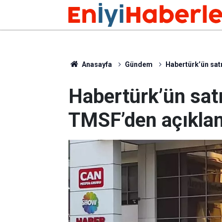
Anasayfa
Gündem
Habertürk’ün sat
Habertürk’ün satıl
TMSF’den açıkla