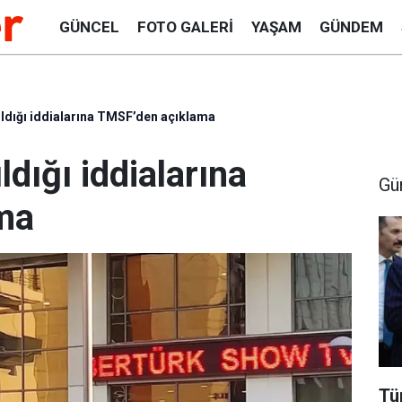
GÜNCEL
FOTO GALERI
YAŞAM
GÜNDEM
ıldığı iddialarına TMSF’den açıklama
dığı iddialarına
Gü
ma
Tü