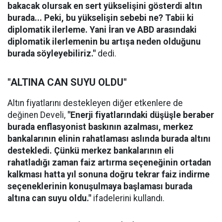
bakacak olursak en sert yükselişini gösterdi altın
burada... Peki, bu yükselişin sebebi ne? Tabii ki
diplomatik ilerleme. Yani İran ve ABD arasındaki
diplomatik ilerlemenin bu artışa neden olduğunu
burada söyleyebiliriz."
dedi.
"ALTINA CAN SUYU OLDU"
Altın fiyatlarını destekleyen diğer etkenlere de
değinen Develi,
"Enerji fiyatlarındaki düşüşle beraber
burada enflasyonist baskının azalması, merkez
bankalarının elinin rahatlaması aslında burada altını
destekledi. Çünkü merkez bankalarının eli
rahatladığı zaman faiz artırma seçeneğinin ortadan
kalkması hatta yıl sonuna doğru tekrar faiz indirme
seçeneklerinin konuşulmaya başlaması burada
altına can suyu oldu."
ifadelerini kullandı.