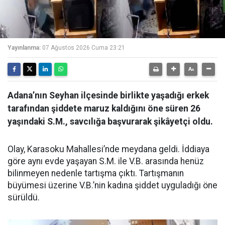
Yayınlanma:
07 Ağustos 2026 Cuma 23:21
Adana’nın Seyhan ilçesinde birlikte yaşadığı erkek
tarafından şiddete maruz kaldığını öne süren 26
yaşındaki S.M., savcılığa başvurarak şikâyetçi oldu.
Olay, Karasoku Mahallesi’nde meydana geldi. İddiaya
göre aynı evde yaşayan S.M. ile V.B. arasında henüz
bilinmeyen nedenle tartışma çıktı. Tartışmanın
büyümesi üzerine V.B.’nin kadına şiddet uyguladığı öne
sürüldü.