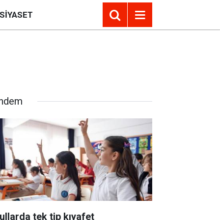
SIYASET
ndem
ullarda tek tip kıyafet