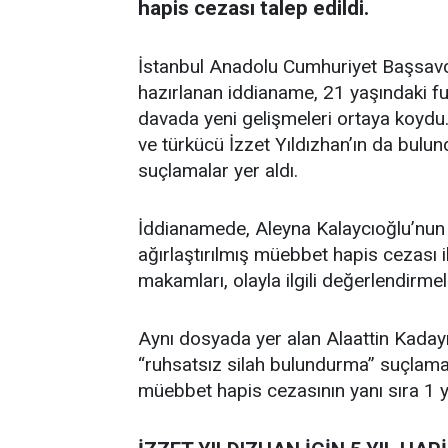
hapis cezası talep edildi.
İstanbul Anadolu Cumhuriyet Başsavc
hazırlanan iddianame, 21 yaşındaki fu
davada yeni gelişmeleri ortaya koydu.
ve türkücü İzzet Yıldızhan’ın da bulu
suçlamalar yer aldı.
İddianamede, Aleyna Kalaycıoğlu’nu
ağırlaştırılmış müebbet hapis cezası i
makamları, olayla ilgili değerlendir
Aynı dosyada yer alan Alaattin Kaday
“ruhsatsız silah bulundurma” suçlamal
müebbet hapis cezasının yanı sıra 1 yı