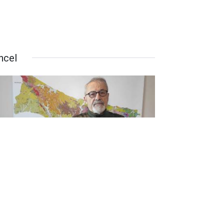
ncel
ci Görür’den Nurdağı depremi
nrası açıklama: Kalıcı çözüm
eprem dirençli kentler" oluşturmak