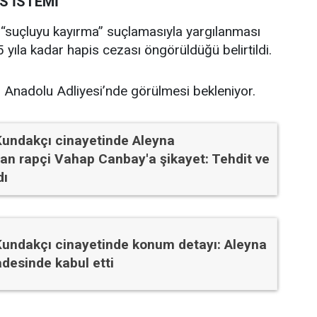
İS İSTEMİ
 “suçluyu kayırma” suçlamasıyla yargılanması
5 yıla kadar hapis cezası öngörüldüğü belirtildi.
Anadolu Adliyesi’nde görülmesi bekleniyor.
Kundakçı cinayetinde Aleyna
an rapçi Vahap Canbay'a şikayet: Tehdit ve
dı
Kundakçı cinayetinde konum detayı: Aleyna
adesinde kabul etti