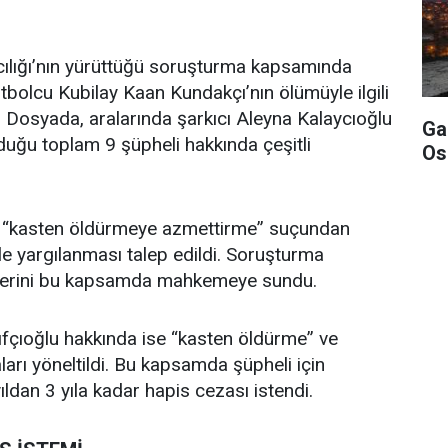
ılığı’nın yürüttüğü soruşturma kapsamında
tbolcu Kubilay Kaan Kundakçı’nın ölümüyle ilgili
 Dosyada, aralarında şarkıcı Aleyna Kalaycıoğlu
Ga
nduğu toplam 9 şüpheli hakkında çeşitli
Os
n “kasten öldürmeye azmettirme” suçundan
le yargılanması talep edildi. Soruşturma
melerini bu kapsamda mahkemeye sundu.
ıfçıoğlu hakkında ise “kasten öldürme” ve
arı yöneltildi. Bu kapsamda şüpheli için
ldan 3 yıla kadar hapis cezası istendi.