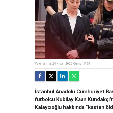
Yayınlanma:
24 Nisan 2026 Cuma 15:58
İstanbul Anadolu Cumhuriyet Başs
futbolcu Kubilay Kaan Kundakçı’nı
Kalaycıoğlu hakkında “kasten 