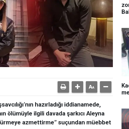
zo
Ba
Kad
me
avcılığı’nın hazırladığı iddianamede,
n ölümüyle ilgili davada şarkıcı Aleyna
öldürmeye azmettirme” suçundan müebbet