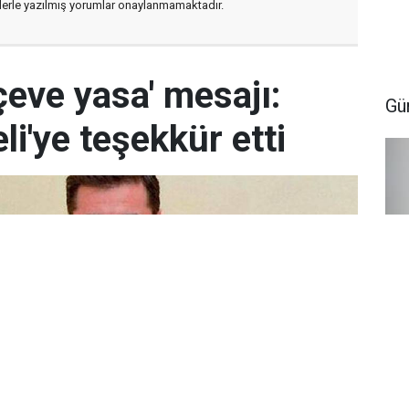
flerle yazılmış yorumlar onaylanmamaktadır.
çeve yasa' mesajı:
Gü
i'ye teşekkür etti
Na
so
"d