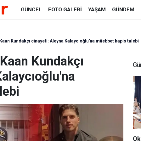
GÜNCEL
FOTO GALERI
YAŞAM
GÜNDEM
Kaan Kundakçı cinayeti: Aleyna Kalaycıoğlu'na müebbet hapis talebi
 Kaan Kundakçı
Gü
Kalaycıoğlu'na
lebi
Ok