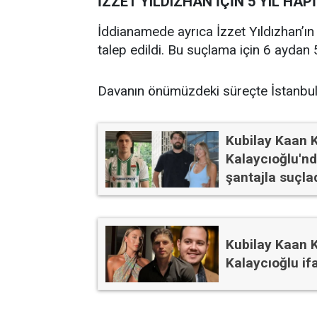
İZZET YILDIZHAN İÇİN 5 YIL HAP
İddianamede ayrıca İzzet Yıldızhan’ın
talep edildi. Bu suçlama için 6 aydan 
Davanın önümüzdeki süreçte İstanbul 
Kubilay Kaan 
Kalaycıoğlu'nd
şantajla suçla
Kubilay Kaan 
Kalaycıoğlu if