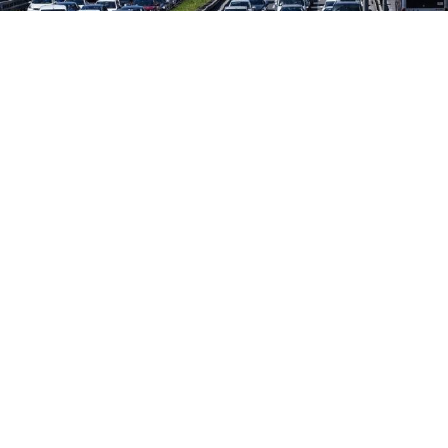
Milyonlarca araç sahibini ilgilendiren zorunlu trafik
sigortasında Ağustos 2026 tarifesi belli oldu.
Primlerde aylık bazda yaklaşık yüzde 4 artış
yaşanırken, İstanbul’da otomobiller için azami tutar
57 bin TL’yi aştı.