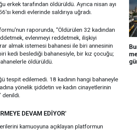
ğu erkek tarafından öldürüldü. Ayrıca nisan ayı
6'sı kendi evlerinde saldırıya uğradı.
tformu'nun raporunda, “Öldürülen 32 kadından
detmek, evlenmeyi reddetmek, ilişkiyi
rar almak istemesi bahanesi ile biri annesinin
Bu
ri kedi beslediği bahanesiyle, bir kız çocuğu;
me
gü
bahanelerle öldürüldü.
ğü tespit edilemedi. 18 kadının hangi bahaneyle
dına yönelik şiddetin ve kadın cinayetlerinin
denildi.
ÜRMEYE DEVAM EDİYOR'
 verilerini kamuoyuna açıklayan platformun