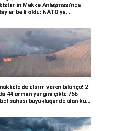
kistan'ın Mekke Anlaşması'nda
taylar belli oldu: NATO'ya
ernatif değil
nakkale'de alarm veren bilanço! 2
da 44 orman yangını çıktı: 758
tbol sahası büyüklüğünde alan kül
du