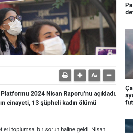
Pa
de
alt
Ça
 Platformu 2024 Nisan Raporu’nu açıkladı.
ay
fu
ın cinayeti, 13 şüpheli kadın ölümü
ol
leri toplumsal bir sorun haline geldi. Nisan