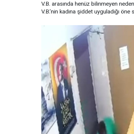
V.B. arasında henüz bilinmeyen nedenl
V.B.’nin kadına şiddet uyguladığı öne 