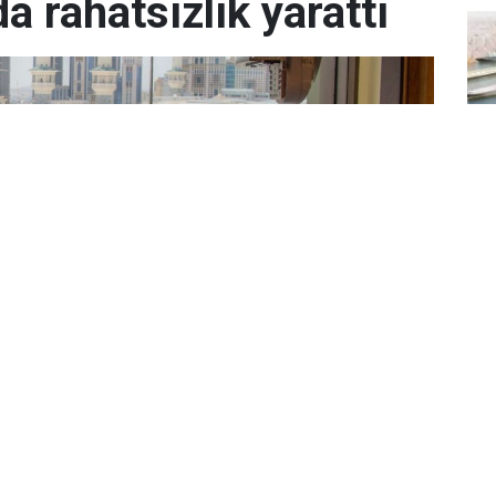
a rahatsızlık yarattı
Hü
kal
aça