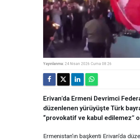
Yayınlanma:
24 Nisan 2026 Cuma 08:26
Erivan’da Ermeni Devrimci Fede
düzenlenen yürüyüşte Türk bayrağ
“provokatif ve kabul edilemez” ol
Ermenistan’ın başkenti Erivan’da düze