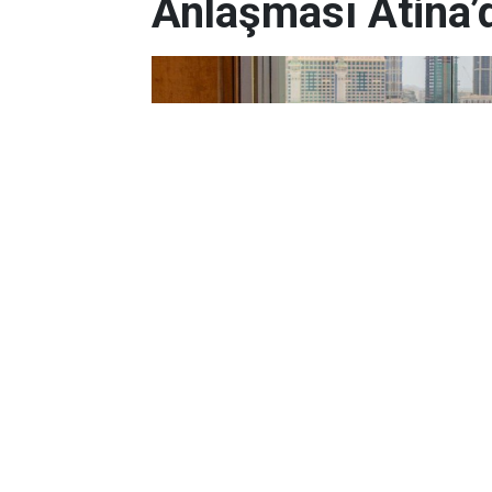
Anlaşması Atina’d
Yayınlanma:
08 Ağustos 2026 Cumartesi 16:37