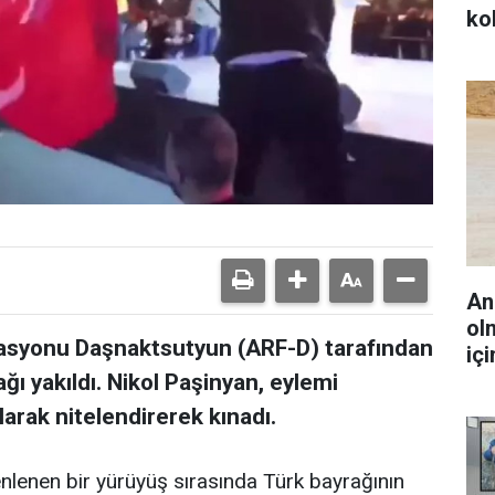
ko
An
ol
rasyonu Daşnaktsutyun (ARF-D) tarafından
iç
ı yakıldı. Nikol Paşinyan, eylemi
arak nitelendirerek kınadı.
nlenen bir yürüyüş sırasında Türk bayrağının