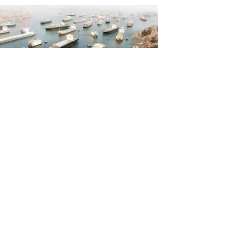
rmüz'de yeni tehlike: Mahsur
an gemiler biyolojik istilaya yol
bilir