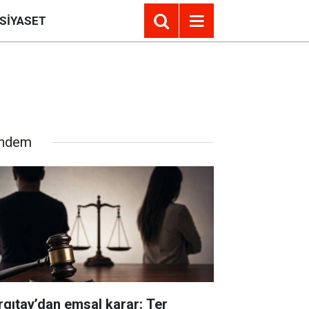
SIYASET
ndem
rgıtay’dan emsal karar: Ter