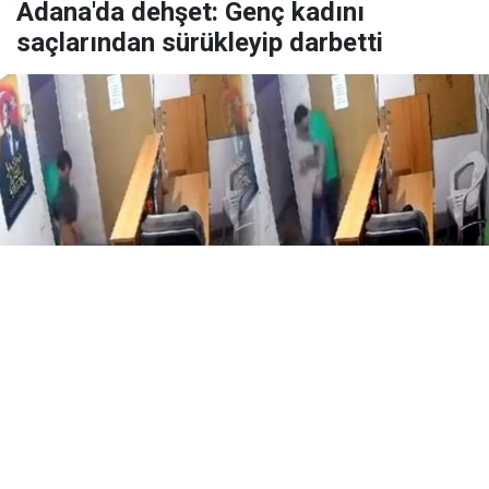
Adana'da dehşet: Genç kadını
saçlarından sürükleyip darbetti
Yayınlanma:
07 Ağustos 2026 Cuma 23:21
Adana’nın Seyhan ilçesinde birlikte yaşadığı erkek
tarafından şiddete maruz kaldığını öne süren 26