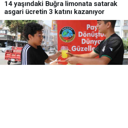
14 yaşındaki Buğra limonata satarak
asgari ücretin 3 katını kazanıyor
Yayınlanma:
09 Ağustos 2026 Pazar 13:44
14 yaşındaki Buğra Koç, Sakarya’nın Serdivan
ilçesinde yaz tatilinde limonata satarak günlük