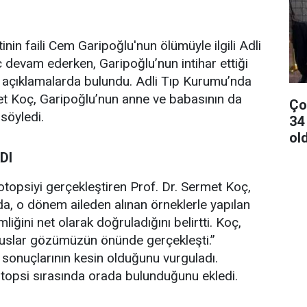
n faili Cem Garipoğlu'nun ölümüyle ilgili Adli
ç devam ederken, Garipoğlu’nun intihar ettiği
 açıklamalarda bulundu. Adli Tıp Kurumu’nda
met Koç, Garipoğlu’nun anne ve babasının da
Çoc
söyledi.
34
ol
DI
otopsiyi gerçekleştiren Prof. Dr. Sermet Koç,
a, o dönem aileden alınan örneklerle yapılan
iğini net olarak doğruladığını belirtti. Koç,
ususlar gözümüzün önünde gerçekleşti.”
in sonuçlarının kesin olduğunu vurguladı.
topsi sırasında orada bulunduğunu ekledi.