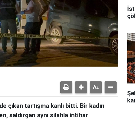
İst
çö
Şe
ka
e çıkan tartışma kanlı bitti. Bir kadın
en, saldırgan aynı silahla intihar