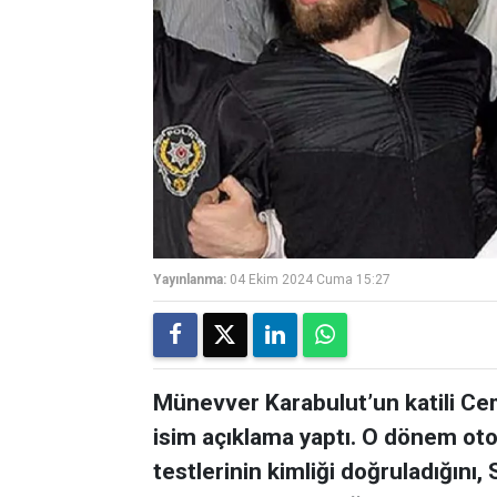
Yayınlanma:
04 Ekim 2024 Cuma 15:27
Münevver Karabulut’un katili Ce
isim açıklama yaptı. O dönem oto
testlerinin kimliği doğruladığını