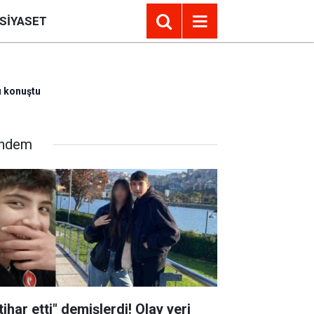
SIYASET
ı konuştu
ndem
tihar etti" demişlerdi! Olay yeri