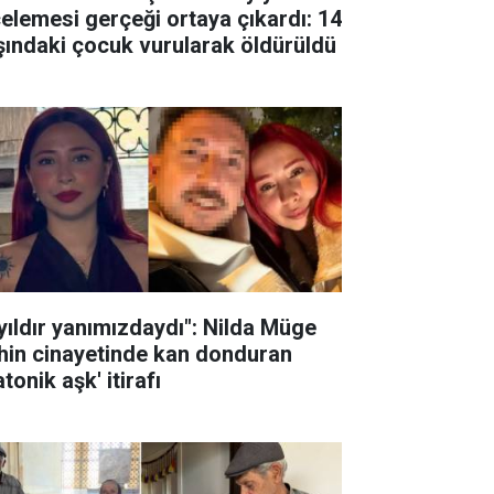
celemesi gerçeği ortaya çıkardı: 14
şındaki çocuk vurularak öldürüldü
 yıldır yanımızdaydı": Nilda Müge
hin cinayetinde kan donduran
atonik aşk' itirafı