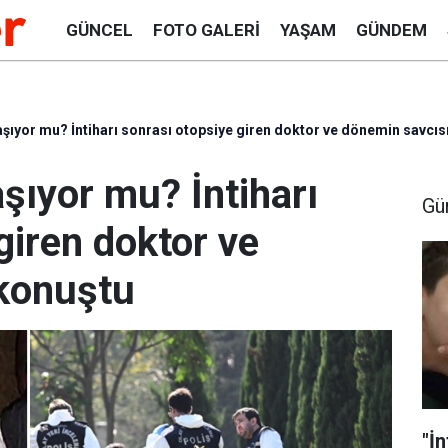
GÜNCEL
FOTO GALERI
YAŞAM
GÜNDEM
şıyor mu? İntiharı sonrası otopsiye giren doktor ve dönemin savcıs
şıyor mu? İntiharı
Gü
giren doktor ve
konuştu
"İn