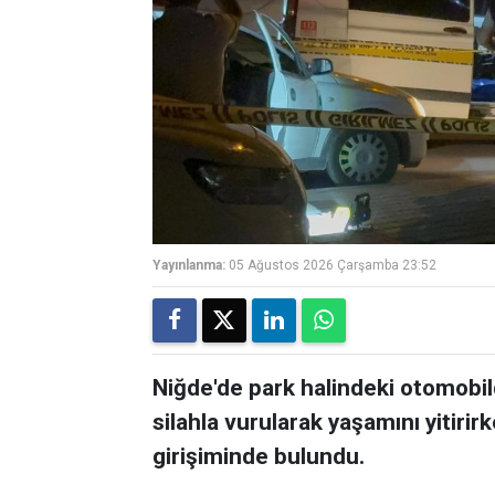
Yayınlanma:
05 Ağustos 2026 Çarşamba 23:52
Niğde'de park halindeki otomobild
silahla vurularak yaşamını yitirirk
girişiminde bulundu.