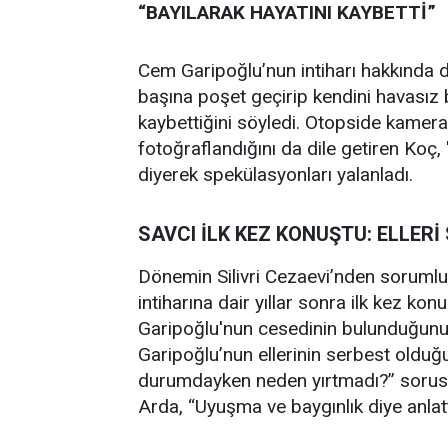
“BAYILARAK HAYATINI KAYBETTİ”
Cem Garipoğlu’nun intiharı hakkında d
başına poşet geçirip kendini havasız b
kaybettiğini söyledi. Otopside kamera 
fotoğraflandığını da dile getiren Koç, 
diyerek spekülasyonları yalanladı.
SAVCI İLK KEZ KONUŞTU: ELLERİ
Dönemin Silivri Cezaevi’nden sorumlu
intiharına dair yıllar sonra ilk kez k
Garipoğlu'nun cesedinin bulunduğunu b
Garipoğlu’nun ellerinin serbest olduğ
durumdayken neden yırtmadı?” sorusu
Arda, “Uyuşma ve baygınlık diye anlatt