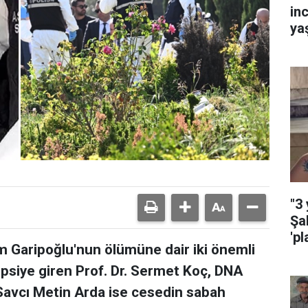
in
ya
"3
Şa
'pl
m Garipoğlu'nun ölümüne dair iki önemli
psiye giren Prof. Dr. Sermet Koç, DNA
, Savcı Metin Arda ise cesedin sabah