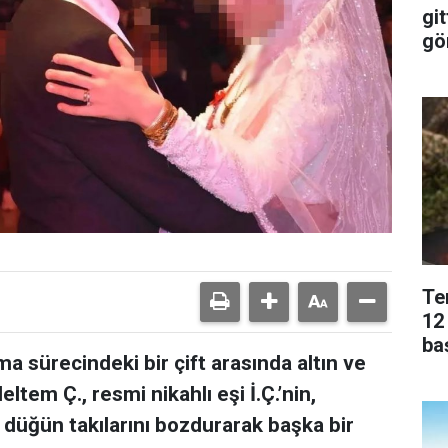
git
gö
Te
12
ba
 sürecindeki bir çift arasında altın ve
tem Ç., resmi nikahlı eşi İ.Ç.’nin,
 düğün takılarını bozdurarak başka bir