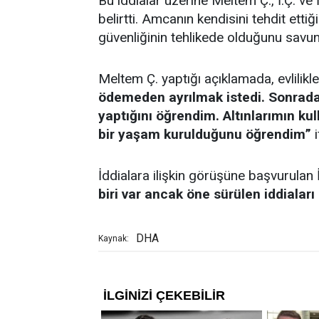
Bu iddialar üzerine Meltem Ç., İ.Ç. ve
belirtti. Amcanın kendisini tehdit ett
güvenliğinin tehlikede olduğunu savu
Meltem Ç. yaptığı açıklamada, evlilikle
ödemeden ayrılmak istedi. Sonradan
yaptığını öğrendim. Altınlarımın ku
bir yaşam kurulduğunu öğrendim”
i
İddialara ilişkin görüşüne başvurulan İ
biri var ancak öne sürülen iddialar
DHA
Kaynak: