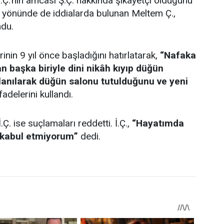
 İ.Ç.’nin amcası Ş.Ç. hakkında şikayetçi olduğunu
iği yönünde de iddialarda bulunan Meltem Ç.,
ndu.
rinin 9 yıl önce başladığını hatırlatarak,
“Nafaka
 başka biriyle dini nikâh kıyıp düğün
llanılarak düğün salonu tutulduğunu ve yeni
fadelerini kullandı.
.Ç. ise suçlamaları reddetti. İ.Ç.,
“Hayatımda
ı kabul etmiyorum”
dedi.