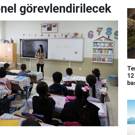
onel görevlendirilecek
Te
12
ba