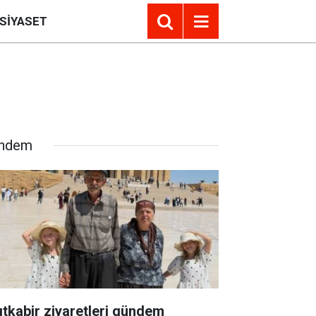
SIYASET
ndem
ıtkabir ziyaretleri gündem