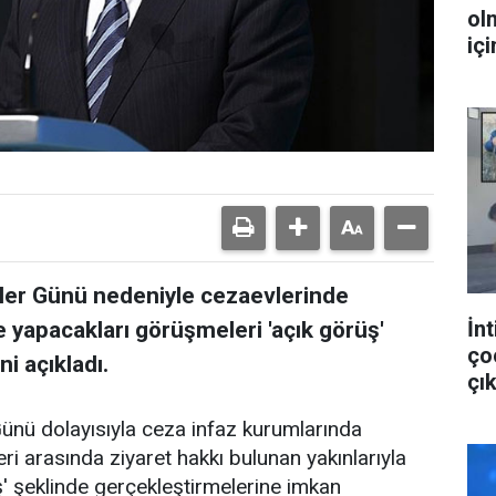
ol
iç
ler Günü nedeniyle cezaevlerinde
İnt
le yapacakları görüşmeleri 'açık görüş'
ço
i açıkladı.
çık
ünü dolayısıyla ceza infaz kurumlarında
ri arasında ziyaret hakkı bulunan yakınlarıyla
ş' şeklinde gerçekleştirmelerine imkan