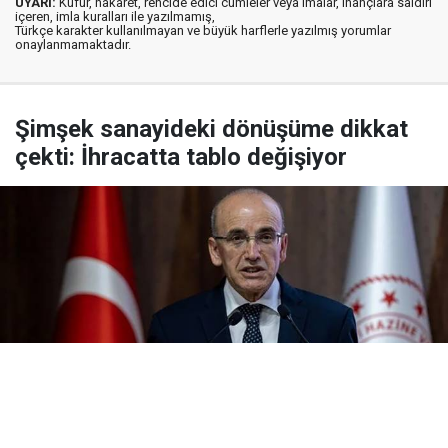
UYARI:
Küfür, hakaret, rencide edici cümleler veya imalar, inançlara saldırı
içeren, imla kuralları ile yazılmamış,
Türkçe karakter kullanılmayan ve büyük harflerle yazılmış yorumlar
onaylanmamaktadır.
Şimşek sanayideki dönüşüme dikkat
çekti: İhracatta tablo değişiyor
Yayınlanma:
10 Ağustos 2026 Pazartesi 14:05