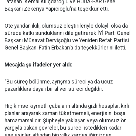
"atanan" Kemal Kılıçdaroğlu ve HÜDA-PAR Genel
Başkanı Zekeriya Yapıcıoğlu'na teşekkür etti.
Öte yandan ikili, olumsuz eleştirileriyle dolaylı olsa da
sürece katkı sunduklarını dile getirerek İYİ Parti Genel
Başkanı Müsavat Dervişoğlu ve Yeniden Refah Partisi
Genel Başkanı Fatih Erbakan’a da teşekkürlerini iletti.
Mesajda şu ifadeler yer aldı:
“Bu süreç bölünme, ayrışma süreci ya da ucuz
pazarlıklara dayalı bir al ver süreci değildir.
Hiç kimse kıymetli çabaların altında gizli hesaplar, kirli
planlar arayarak zaman tüketmemeli, enerjisini boşa
harcamamalıdır. Şüpheyle yaklaşan veya olumsuz ön
yargıyla bakan çevreler, bu süreci istedikleri kadar
eşelesinler, altından bin yıllık kardeşliğimizden,