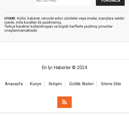
UYARI:
Küfür, hakaret, rencide edici cümleler veya imalar, inançlara saldırı
içeren, imla kuralları ile yazılmamış,
Türkçe karakter kullanılmayan ve büyük harflerle yazılmış yorumlar
onaylanmamaktadır.
En İyi Haberler © 2024
Anasayfa
Künye
İletişim
Gizlilik İlkeleri
Sitene Ekle
Haber Portalı Yazılımı