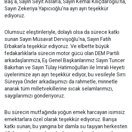
Baş'a, Sayın Seyit Aslan’a, Sayın Kemal Kılıçdaroğlu’na,
Sayın Zekeriya Yapıcıoğlu'na ayrı ayrı teşekkür
ediyoruz.
Olumsuz eleştirileriyle, dolaylı olsa da sürece katkı
sunan Sayın Müsavat Dervişoğlu'na, Sayın Fatih
Erbakan’a teşekkür ediyoruz. Ve elbette büyük
fedakarlıklarla sürecin motor gücü olan DEM Partili
arkadaşlarımıza, Eş Genel Başkanlarımız Sayın Tuncer
Bakırhan ve Sayın Tülay Hatimoğulları ile İmralı Heyeti
üyelerimize ayrı ayrı teşekkür ediyor, bu vesileyle Sırrı
Süreyya Önder arkadaşımızı da rahmetle, minnetle
anarak tüm milletvekillerine sıcak selamlarımızı,
saygılarımızı gönderiyoruz.
Bu sürecin mutfağında yoğun emek harcayan isimsiz
emektarlara özel olarak teşekkür ediyoruz. Barışa
katkı sunan, bu yangına bir damla su taşıyan herkesten