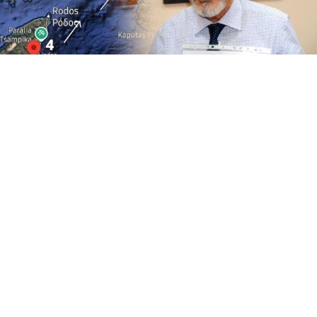
Yayınlanma:
07 Ağustos 2026 Cuma 12:22
Marmaris açıklarında meydana gelen 4,1
büyüklüğündeki deprem sonrası Prof. Dr. Osman
Bektaş'tan kritik uyarı geldi. Bölgedeki hareketliliğe
dikkat çeken Bektaş, depremlerin göç etmesi veya
sıklaşması halinde riskin artabileceğini vurguladı.
Ege ve Akdeniz’in kesişim noktasında sismik
hareketlilik devam ediyor. Afet ve Acil Durum Yönetimi