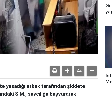
Gu
ya
İs
Me
kte yaşadığı erkek tarafından şiddete
ındaki S.M., savcılığa başvurarak