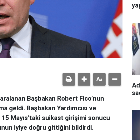
ya
Ad
sa
r yaralanan Başbakan Robert Fico’nun
lama geldi. Başbakan Yardımcısı ve
15 Mayıs’taki suikast girişimi sonucu
n iyiye doğru gittiğini bildirdi.