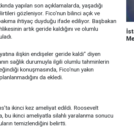
ında yapılan son açıklamalarda, yaşadığı
rtileri gözleniyor. Fico'nun bilinci açık ve
 bakıma ihtiyaç duyduğu ifade ediliyor. Başbakan
hlikesinin artık geride kaldığını ve olumlu
İs
ladı.
Me
atına ilişkin endişeler geride kaldı” diyen
n sağlık durumuyla ilgili olumlu tahminlerin
değindiği konuşmasında, Fico'nun yakın
planlanmadığını da ekledi.
s’ta ikinci kez ameliyat edildi. Roosevelt
bu ikinci ameliyatla silahlı yaralanma sonucu
arın temizlendiğini belirtti.