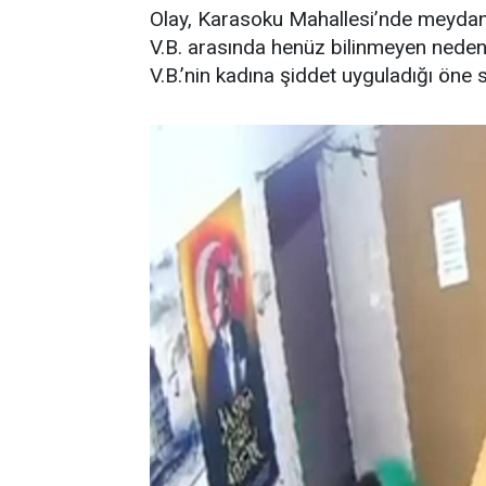
Olay, Karasoku Mahallesi’nde meydana
V.B. arasında henüz bilinmeyen nedenl
V.B.’nin kadına şiddet uyguladığı öne 