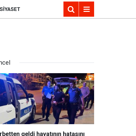
SIYASET
ncel
rbetten geldi hayatının hatasını