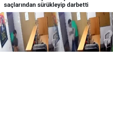
saçlarından sürükleyip darbetti
Yayınlanma:
07 Ağustos 2026 Cuma 23:21
Adana’nın Seyhan ilçesinde birlikte yaşadığı erkek
tarafından şiddete maruz kaldığını öne süren 26
yaşındaki S.M., savcılığa başvurarak şikâyetçi oldu.