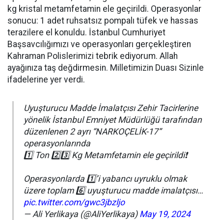
kg kristal metamfetamin ele geçirildi. Operasyonlar
sonucu: 1 adet ruhsatsız pompalı tüfek ve hassas
terazilere el konuldu. İstanbul Cumhuriyet
Başsavcılığımızı ve operasyonları gerçekleştiren
Kahraman Polislerimizi tebrik ediyorum. Allah
ayağınıza taş değdirmesin. Milletimizin Duası Sizinle
ifadelerine yer verdi.
Uyuşturucu Madde İmalatçısı Zehir Tacirlerine
yönelik İstanbul Emniyet Müdürlüğü tarafından
düzenlenen 2 ayrı “NARKOÇELİK-17”
operasyonlarında
1️⃣ Ton 2️⃣3️⃣ Kg Metamfetamin ele geçirildi❗️
Operasyonlarda 1️⃣’i yabancı uyruklu olmak
üzere toplam 6️⃣ uyuşturucu madde imalatçısı…
pic.twitter.com/gwc3jbzljo
— Ali Yerlikaya (@AliYerlikaya)
May 19, 2024