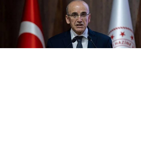
Yayınlanma:
10 Ağustos 2026 Pazartesi 14:05
Hazine ve Maliye Bakanı Mehmet Şimşek, sanayi
üretiminin yılın ikinci çeyreğinde yıllık yüzde 1,9
arttığını açıkladı. Yüksek teknoloji sektörlerindeki
üretim yüzde 3,9 yükseldi.