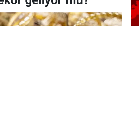
ekor geliyor mu?
Ve
tu