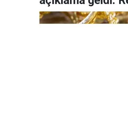
açıklama geldi: R
Yayınlanma:
06 Ağustos 2026 Perşembe 20:59