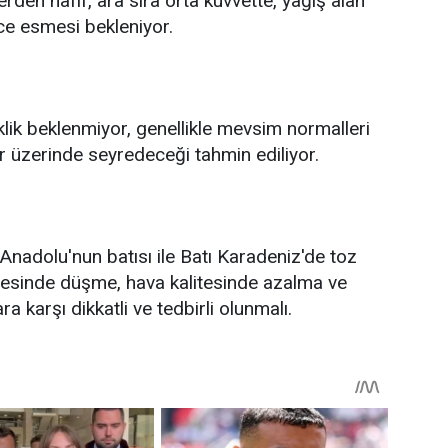
rden hafif, ara sıra orta kuvvette, yağış alan
ice esmesi bekleniyor.
klik beklenmiyor, genellikle mevsim normalleri
er üzerinde seyredeceği tahmin ediliyor.
Anadolu'nun batısı ile Batı Karadeniz'de toz
fesinde düşme, hava kalitesinde azalma ve
 karşı dikkatli ve tedbirli olunmalı.