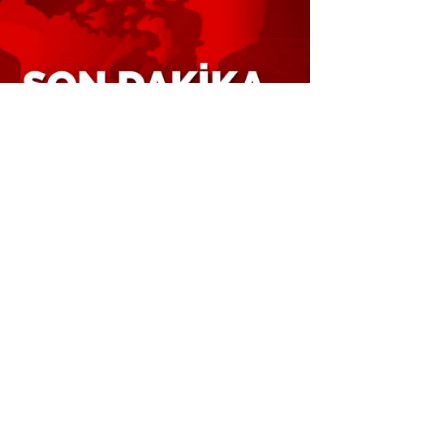
li Ağbaba'nın abisi Hür Ağbaba
tuklandı