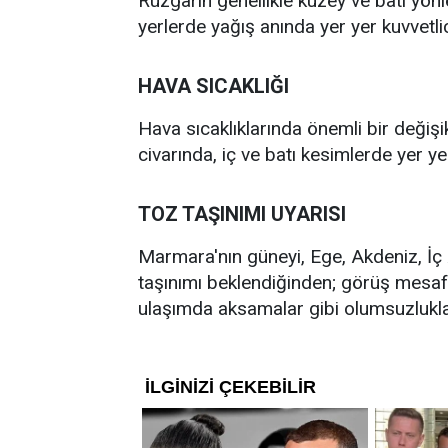
Rüzgarın genellikle kuzey ve batı yönle
yerlerde yağış anında yer yer kuvvetl
HAVA SICAKLIĞI
Hava sıcaklıklarında önemli bir değişi
civarında, iç ve batı kesimlerde yer y
TOZ TAŞINIMI UYARISI
Marmara'nın güneyi, Ege, Akdeniz, İç 
taşınımı beklendiğinden; görüş mesa
ulaşımda aksamalar gibi olumsuzluklara