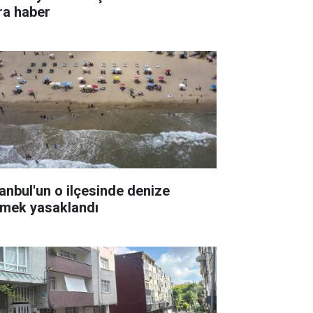
ra haber
tanbul'un o ilçesinde denize
rmek yasaklandı