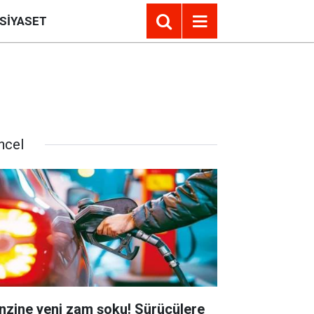
SIYASET
ncel
nzine yeni zam şoku! Sürücülere