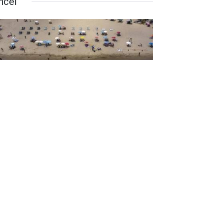
ncel
tanbul'un o ilçesinde denize
rmek yasaklandı