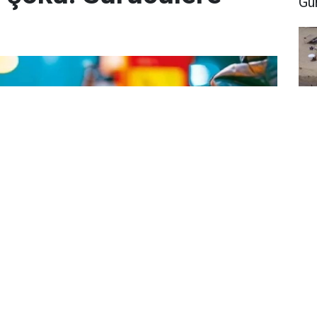
Gü
İs
gi