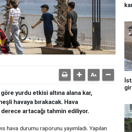
ka
İs
gi
göre yurdu etkisi altına alana kar,
neşli havaya bırakacak. Hava
4 derece artacağı tahmin ediliyor.
ıs hava durumu raporunu yayımladı. Yapılan