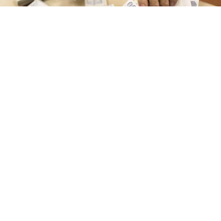
Yayınlanma:
07 Ağustos 2026 Cuma 19:46
Vergi, SGK primi, MTV, trafik cezası ve öğrenim
kredisi borçlarını kapsayan yapılandırma sürecinde
başvurular 31 Ağustos'ta sona erecek.
Düzenlemeden yararlanacak vatandaşlara 72 aya
kadar taksit, faiz indirimi imkanı sunulak.
Kamuya olan vergi, SGK primi, Motorlu Taşıtlar Vergisi
(MTV), trafik cezası ve öğrenim kredisi borçlarını
kapsayan yapılandırma sürecinde başvuru süresi