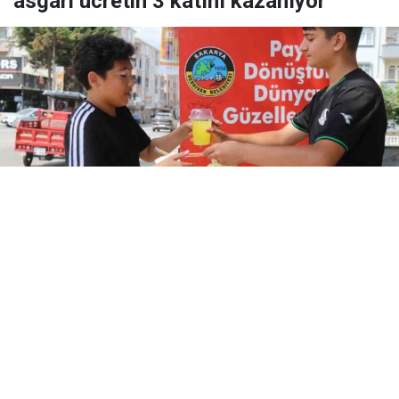
asgari ücretin 3 katını kazanıyor
Yayınlanma:
09 Ağustos 2026 Pazar 13:44
14 yaşındaki Buğra Koç, Sakarya’nın Serdivan
ilçesinde yaz tatilinde limonata satarak günlük
yaklaşık 3 bin, aylık 90 bin lira kazanıyor.