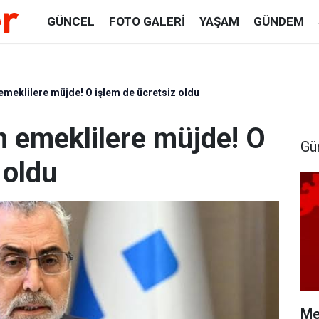
GÜNCEL
FOTO GALERI
YAŞAM
GÜNDEM
emeklilere müjde! O işlem de ücretsiz oldu
n emeklilere müjde! O
Gü
 oldu
Me