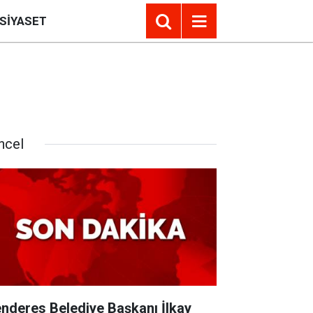
SIYASET
ncel
nderes Belediye Başkanı İlkay