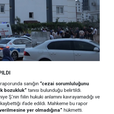
ILDI
n raporunda sanığın
“cezai sorumluluğunu
ik bozukluk”
tanısı bulunduğu belirtildi.
ye Ş.’nin fiilin hukuki anlamını kavrayamadığı ve
 kaybettiği ifade edildi. Mahkeme bu rapor
verilmesine yer olmadığına”
hükmetti.