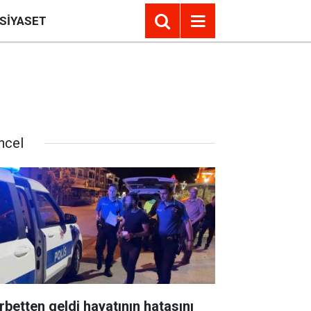
SIYASET
ncel
rbetten geldi hayatının hatasını