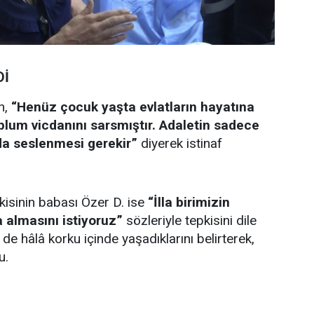
Dİ
n,
“Henüz çocuk yaşta evlatların hayatına
lum vicdanını sarsmıştır. Adaletin sadece
da seslenmesi gerekir”
diyerek istinaf
kisinin babası Özer D. ise
“İlla birimizin
 almasını istiyoruz”
sözleriyle tepkisini dile
 de hâlâ korku içinde yaşadıklarını belirterek,
u.