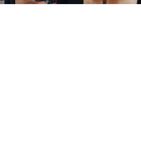
Yayınlanma:
06 Ağustos 2026 Perşembe 23:11
Trabzonspor'un yeni transferi Mohamed Salah'ın
bordo-mavili formayla paylaşılan ilk görüntülerinde
karnındaki belirgin çukur şeklindeki izler sosyal
medyada gündem oldu.
Trabzonspor'un dünyaca ünlü yıldızı Mohamed Salah,
bordo-mavili formayla ilk kez kamera karşısına
geçerken, performansından çok fiziksel
görünümündeki dikkat çekici bir detay konuşuldu.
Paylaşılan görüntülerde Salah'ın karın bölgesindeki
belirgin çukur şeklindeki izler sosyal medyada geniş