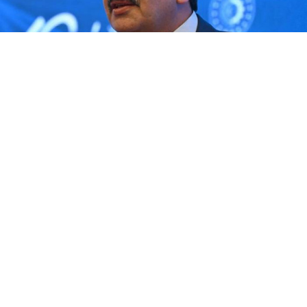
Yayınlanma:
08 Ağustos 2026 Cumartesi 09:33
Milyonlarca öğrencinin merak ettiği “YKS sistemi
değişecek mi?” sorusuna Milli Eğitim Bakanı Yusuf
Tekin’den yanıt geldi. Tekin, bu yıl ve önümüzdeki
yıllarda sınav sisteminde değişiklik yapılmayacağını
açıkladı.
Milli Eğitim Bakanı Yusuf Tekin, İstanbul’da
düzenlenen “Üniversite Tercih Destek Programı”nda
üniversite adaylarıyla bir araya geldi. Öğrencilerin