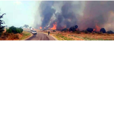
Yayınlanma:
09 Ağustos 2026 Pazar 18:05
Edirne'nin Meriç ilçesinde gece saatlerinde
başlayan anız yangını, sabah saatlerinde etkisini
artıran rüzgarın da etkisiyle ormanlık alana sıçradı.
Yangına ekiplerin yanı sıra köylüler ve yangın
söndürme helikopterleriyle müdahale ediliyor.