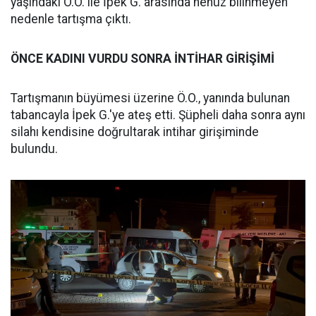
yaşındaki Ö.O. ile İpek G. arasında henüz bilinmeyen
nedenle tartışma çıktı.
ÖNCE
KADINI
VURDU
SONRA
İNTİHAR
GİRİŞİMİ
Tartışmanın büyümesi üzerine Ö.O., yanında bulunan
tabancayla İpek G.'ye ateş etti. Şüpheli daha sonra aynı
silahı kendisine doğrultarak intihar girişiminde
bulundu.