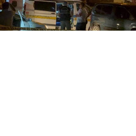
Yayınlanma:
05 Ağustos 2026 Çarşamba 23:52
Niğde'de park halindeki otomobilde çıkan tartışma
kanlı bitti. Bir kadın silahla vurularak yaşamını
yitirirken, saldırgan aynı silahla intihar girişiminde
bulundu.
Niğde'de park halindeki bir otomobilde yaşanan
tartışma cinayetle sonuçlandı. Bir kadın hayatını