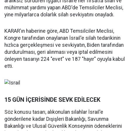
aralıksız sürdüren İşgalci İsrail’e her fırsatta silah ve
mühimmat yardımı yapan ABD'de Temsilciler Meclisi,
yine milyarlarca dolarlık silah sevkiyatını onayladı.
KARAR'ın haberine göre, ABD Temsilciler Meclisi,
Kongre tarafından onaylanan İsrail'e silah tedarikinin
hızlıca gerçekleşmesi ve sevkiyatın, Biden tarafından
durdurulması, geri alınması veya iptal edilmesini
önleyen tasarıyı 224 "evet" ve 187 "hayır" oyuyla kabul
etti.
15 GÜN İÇERİSİNDE SEVK EDİLECEK
Söz konusu tasarı, alıkonulan silahlar İsrail'e
gönderilene kadar Dışişleri Bakanlığı, Savunma
Bakanlığı ve Ulusal Güvenlik Konseyinin ödeneklerini