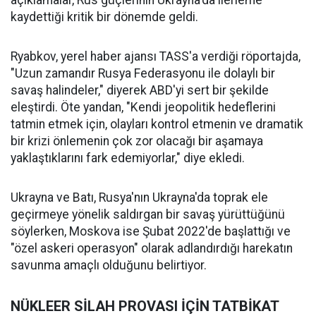
açıklamalar, Rus güçlerinin Ukrayna'da ilerleme
kaydettiği kritik bir dönemde geldi.
Ryabkov, yerel haber ajansı TASS'a verdiği röportajda,
"Uzun zamandır Rusya Federasyonu ile dolaylı bir
savaş halindeler," diyerek ABD'yi sert bir şekilde
eleştirdi. Öte yandan, "Kendi jeopolitik hedeflerini
tatmin etmek için, olayları kontrol etmenin ve dramatik
bir krizi önlemenin çok zor olacağı bir aşamaya
yaklaştıklarını fark edemiyorlar," diye ekledi.
Ukrayna ve Batı, Rusya'nın Ukrayna'da toprak ele
geçirmeye yönelik saldırgan bir savaş yürüttüğünü
söylerken, Moskova ise Şubat 2022'de başlattığı ve
"özel askeri operasyon" olarak adlandırdığı harekatın
savunma amaçlı olduğunu belirtiyor.
NÜKLEER SİLAH PROVASI İÇİN TATBİKAT