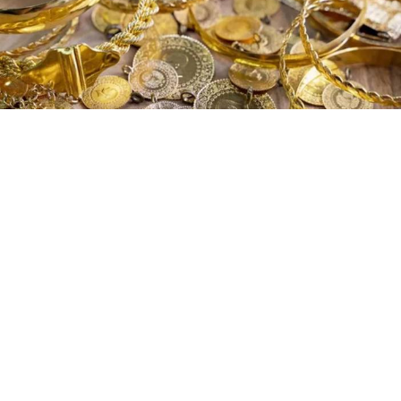
Altın fiyatları yükselişini dördüncü işlem gününe
taşıdı. Zayıflayan dolar, gerileyen tahvil faizleri ve
petrol fiyatlarındaki düşüşün desteğiyle ons altın
son yedi haftanın en yüksek seviyesini gördü.